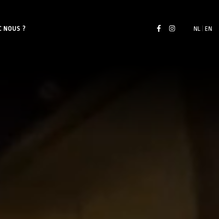
C NOUS ?
NL
|
EN